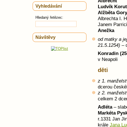
Albrecht
Vyhledávání
Ludvík Koru
Alžběta Gory
Hledaný řetězec:
Albrechta I.
Janem Parrici
Anežka
Návštěvy
od matky a je
21.5.1254)
– c
Konradin (25
v Neapoli
děti
z 1. manželst
dcerou české
z 2. manželst
celkem 2 dce
Adléta
– sla
Markéta Pysk
r.1331 Jan J
krále
Jana L