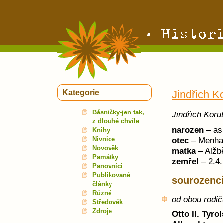
Kategorie
Jindřich K
Básničky-jen tak,
Jindřich Koru
z dlouhé chvíle
narozen
– as
Knihy
Nivnice
otec
– Menhar
Novověk
matka
– Alžb
Památky
zemřel
– 2.4
Panovníci
Publikované
sourozenc
články
Různé
od obou rodič
Středověk
Zdroje
Otto II. Tyro