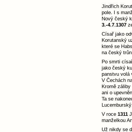
Jindřich Koru
pole. I s man
Nový český k
3.-4.7.1307
ze
Císař jako od
Korutanský u
které se Habs
na český trůn
Po smrti císa
jako český ku
panstvu volá 
V Čechách na
Kromě záliby 
ani o upevněn
Ta se nakonec
Lucemburský
V roce
1311
J
manželkou Ann
Už nikdy se d