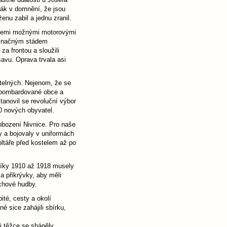
oják v domnění, že jsou
enu zabil a jednu zranil.
 všemi možnými motorovými
 značným stádem
za frontou a sloužili
avu. Oprava trvala asi
telných. Nejenom, že se
ozbombardované obce a
anovil se revoluční výbor
0 nových obyvatel.
obození Nivnice. Pro naše
y a bojovaly v uniformách
ltáře před kostelem až po
čníky 1910 až 1918 musely
a přikrývky, aby měli
echové hudby.
ité, cesty a okolí
 sice zahájili sbírku,
i těžce se sháněly