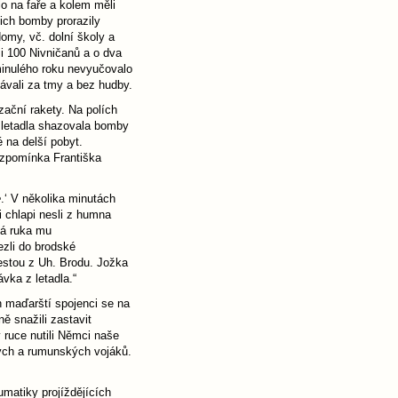
o na faře a kolem měli
jich bomby prorazily
domy, vč. dolní školy a
si 100 Nivničanů a o dva
minulého roku nevyučovalo
vávali za tmy a bez hudby.
zační rakety. Na polích
 letadla shazovala bomby
 na delší pobyt.
vzpomínka Františka
e
.‘ V několika minutách
 chlapi nesli z humna
vá ruka mu
zli do brodské
estou z Uh. Brodu. Jožka
vka z letadla.“
h maďarští spojenci se na
ě snažili zastavit
 ruce nutili Němci naše
kých a rumunských vojáků.
umatiky projíždějících