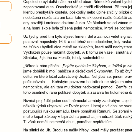
Odpoledne byl další nálet na střed obce. Německé velení bydlel
zaparkovaná auta. Osvoboditelé je chtěli zlikvidovat. Při tom je
klenbu presbytáře kostela, poškodily nebo úplně zničily blízké 
nedotčená nezůstala ani fara, kde ve sklepení našlo útočiště a
dny později i ordinace doktora Jurka. Ve školách se od vánoc 
a na horní škole byla zřízená polní nemocnice. Mrtví se pocho
Už týdny před tím bylo slyšet hřmění děl a za nocí vidět signali
pracovali naposledy 16.4. a od téhož dne odpoledne, kdy ruská
za Hůrkou bydleli více méně ve sklepích, které měli nachystané
Vycházeli pouze nakrmit dobytek. A k tomu se váže i smutná 
Slintáka, žijícího na Floridě, tehdy sedmiletého.
„Někdo k nám přiběhl: ‚
Pojďte rychlo ke Skybom, s Jožků je zl
jsme doběhli k mojí babičce a dědečkovi Skybovým. To už čtyři
celtu, ve které ležel zakrvácený Jožka. Nehýbal se, jenom pra
poškubávala….­..Koňským povozem ho tatínek se strýcem odve
nemocnice, ale ani tam mu doktor nedokázal pomoci. Zemřel c
toho osudného rána poklízel dobytek a zasáhla ho kulometná dá
Nivnicí projížděl jeden oddíl německé armády za druhým. Jejic
několik týdnů ubytovali ve Dvoře (dnes Linea) a všichni se svorn
postupující ruskou armádu, které pomáhali Rumuni. Se zbraní v
muže kopat zákopy v Lipinách a pomáhat jim odrazit útok rus
Ti však neměli nejmenší chuti, pomáhat nepřátelům.
Na silnici do Uh. Brodu se našly hřeby, které měly prorážet pne