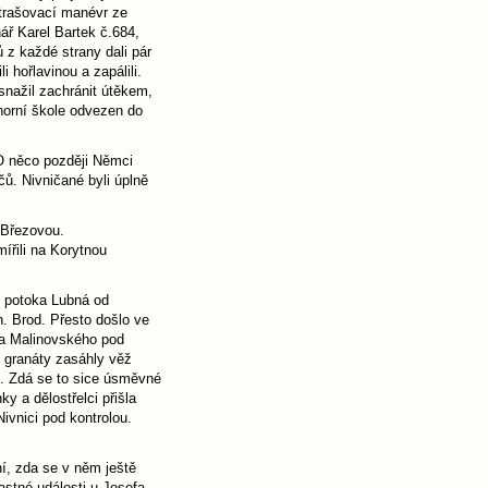
strašovací manévr ze
ář Karel Bartek č.684,
z každé strany dali pár
 hořlavinou a zapálili.
snažil zachránit útěkem,
horní škole odvezen do
 O něco později Němci
čů. Nivničané byli úplně
 Březovou.
ířili na Korytnou
m potoka Lubná od
. Brod. Přesto došlo ve
la Malinovského pod
h granáty zasáhly věž
u. Zdá se to sice úsměvné
nky a dělostřelci přišla
ivnici pod kontrolou.
ní, zda se v něm ještě
ťastné události u Josefa