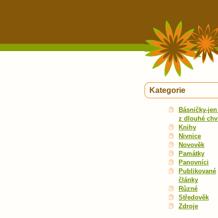
Kategorie
Básničky-jen 
z dlouhé chv
Knihy
Nivnice
Novověk
Památky
Panovníci
Publikované
články
Různé
Středověk
Zdroje