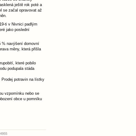
asklená ještě rok poté a
el se začal opravovat až
něn.
9-ti v Nivnici padlým
ré jako poslední
,5 % navýšení domovní
rava měny, která přišla
upobití, které pobilo
úrodu podupala stáda
Prodej potravin na lístky
chou vzpomínku nebo se
vobození obce u pomníku
 4955