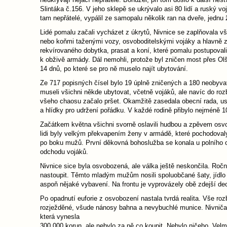
Slintáka č.156. V jeho sklepě se ukrývalo asi 80 lidí a ruský v
tam nepřátelé, vypálil ze samopalu několik ran na dveře, jednu ž
Lidé pomalu začali vycházet z úkrytů, Nivnice se zaplňovala
nebo koňmi taženými vozy, osvoboditelskými vojáky a hlavně
rekvírovaného dobytka, prasat a koní, které pomalu postupovali 
k obživě armády. Dál nemohli, protože byl zničen most přes Olš
14 dnů, po které se pro ně muselo najít ubytování.
Ze 717 popisných čísel bylo 19 úplně zničených a 180 neobyva
museli všichni někde ubytovat, včetně vojáků, ale navíc do r
všeho chaosu začalo pršet. Okamžitě zasedala obecní rada, ust
a hlídky pro udržení pořádku. V každé rodině přibylo nejméně 1
Začátkem května všichni svorně oslavili hudbou a zpěvem osv
lidi byly velkým překvapením ženy v armádě, které pochodoval
po boku mužů. První děkovná bohoslužba se konala u polního o
odchodu vojáků.
Nivnice sice byla osvobozená, ale válka ještě neskončila. Ro
nastoupit. Těmto mladým mužům nosili spoluobčané šaty, jídlo 
aspoň nějaké vybavení. Na frontu je vyprovázely obě zdejší d
Po opadnutí euforie z osvobození nastala tvrdá realita. Vše rozb
rozježděné, všude nánosy bahna a nevybuchlé munice. Nivničané
která vynesla
300 000 korun, ale nebylo za ně co koupit. Nebylo ničeho. Velm