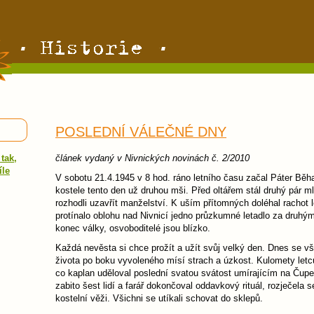
POSLEDNÍ VÁLEČNÉ DNY
tak,
článek vydaný v Nivnických novinách č. 2/2010
íle
V sobotu 21.4.1945 v 8 hod. ráno letního času začal Páter Běha
kostele tento den už druhou mši. Před oltářem stál druhý pár mla
rozhodli uzavřít manželství. K uším přítomných doléhal rachot 
protínalo oblohu nad Nivnicí jedno průzkumné letadlo za druhým. 
konec války, osvoboditelé jsou blízko.
Každá nevěsta si chce prožít a užít svůj velký den. Dnes se v
života po boku vyvoleného mísí strach a úzkost. Kulomety letců
co kaplan uděloval poslední svatou svátost umírajícím na Čup
zabito šest lidí a farář dokončoval oddavkový rituál, rozječela 
kostelní věži. Všichni se utíkali schovat do sklepů.