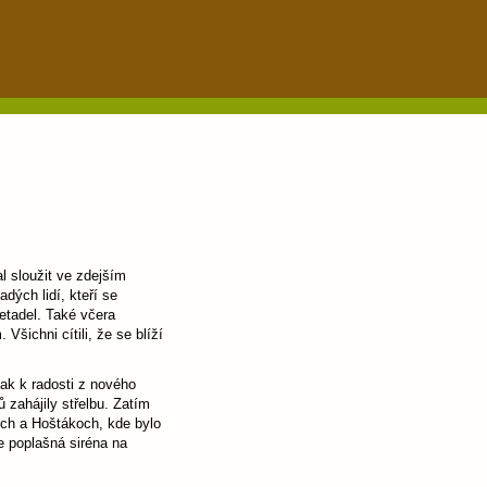
l sloužit ve zdejším
dých lidí, kteří se
letadel. Také včera
Všichni cítili, že se blíží
šak k radosti z nového
 zahájily střelbu. Zatím
ech a Hoštákoch, kde bylo
se poplašná siréna na