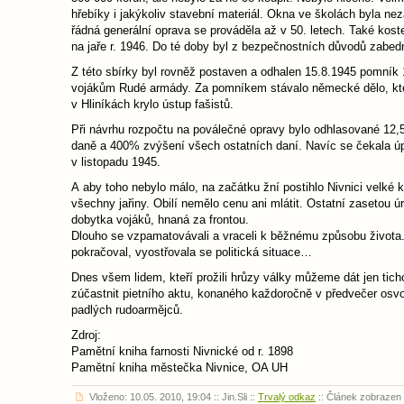
hřebíky i jakýkoliv stavební materiál. Okna ve školách byla nez
řádná generální oprava se prováděla až v 50. letech. Také kost
na jaře r. 1946. Do té doby byl z bezpečnostních důvodů zabed
Z této sbírky byl rovněž postaven a odhalen 15.8.1945 pomník 1
vojákům Rudé armády. Za pomníkem stávalo německé dělo, kte
v Hliníkách krylo ústup fašistů.
Při návrhu rozpočtu na poválečné opravy bylo odhlasované 12
daně a 400% zvýšení všech ostatních daní. Navíc se čekala úp
v listopadu 1945.
A aby toho nebylo málo, na začátku žní postihlo Nivnici velké kr
všechny jařiny. Obilí nemělo cenu ani mlátit. Ostatní zasetou 
dobytka vojáků, hnaná za frontou.
Dlouho se vzpamatovávali a vraceli k běžnému způsobu života. 
pokračoval, vyostřovala se politická situace…
Dnes všem lidem, kteří prožili hrůzy války můžeme dát jen ti
zúčastnit pietního aktu, konaného každoročně v předvečer os
padlých rudoarmějců.
Zdroj:
Pamětní kniha farnosti Nivnické od r. 1898
Pamětní kniha městečka Nivnice, OA UH
Vloženo: 10.05. 2010, 19:04 :: Jin.Sli ::
Trvalý odkaz
:: Článek zobrazen