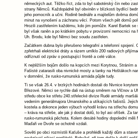
německých aut. Těžko říct, zda to byl sabotérský čin nebo za
strany Němců. Každopádně byl obviněn v blízkosti bydlící bedn
jeho pomocník a učni. Rodině bednáře a majitelům dvěma domů 
minut na vynošení a záchranu věcí. Potom všech pět domů polili
Hrozili zastřelením každému, kdo jim pomůže. Karel Bartek se 
byl však raněn a po krátkém pobytu v provizorní nemocnici na 
Uh. Brodu, kde byl Němci bez soudu zastřelen.
Začátkem dubna bylo přerušeno telegrafní a telefonní spojení.
zpřetrhali elektrické dráty a rázem umlklo 200 radiových přijíma
odříznutí od zpráv o postupující frontě a celé válce.
K nejtěžším bojům došlo na kopcích mezi Korytnou, Stráním a
Fašisté zatarasili oba nivnické mosty a tanky na Hoštákoch nam
v domnění, že rusko-rumunská armáda půjde tudy.
Ti se však 26.4. v brzkých hodinách dostali do Nivnice koryte
Březové. Němci se rychle dali na ústup směrem na Vlčnov a Uh
středu obce ke střetu 240.střelecké divize Rudé armády maršá
vedením generálmajora Umanského a utíkajících fašistů. Jejic
kostela a dokonce jeden výbuch vyhodil krávu na střechu dom
– kráva na střeše, ale jak ji dostat dolů, to byl asi oříšek. Za ta
rusko-rumunská pěchota. Kolem desáté hodiny dopolední měli N
Maďaři ve Dvoře se ochotně vzdali.
Sověti po obci rozmístili Kaťuše a prohlédli každý dům a stave
neukrývají nějací nepřátelé. Bohužel, při tom došlo k další neš