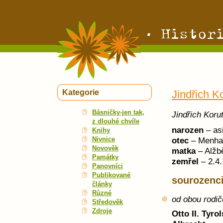
Kategorie
Jindřich K
Básničky-jen tak,
Jindřich Koru
z dlouhé chvíle
narozen
– as
Knihy
Nivnice
otec
– Menhar
Novověk
matka
– Alžb
Památky
zemřel
– 2.4
Panovníci
Publikované
sourozenc
články
Různé
od obou rodič
Středověk
Zdroje
Otto II. Tyro