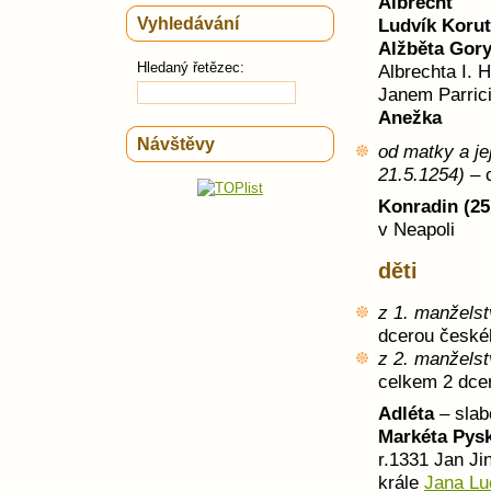
Albrecht
Vyhledávání
Ludvík Koru
Alžběta Gory
Hledaný řetězec:
Albrechta I.
Janem Parrici
Anežka
Návštěvy
od matky a je
21.5.1254)
– c
Konradin (25
v Neapoli
děti
z 1. manželst
dcerou české
z 2. manželst
celkem 2 dce
Adléta
– sla
Markéta Pysk
r.1331 Jan J
krále
Jana L