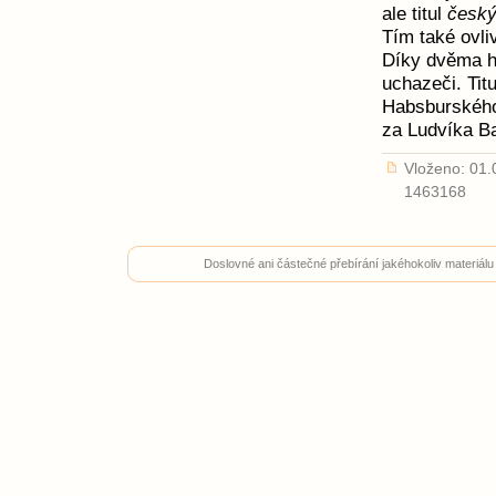
ale titul
český
Tím také ovli
Díky dvěma hl
uchazeči. Titu
Habsburského
za Ludvíka B
Vloženo: 01.0
1463168
Doslovné ani částečné přebírání jakéhokoliv materiál