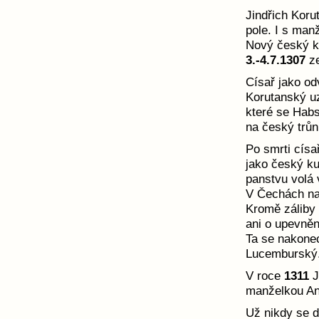
Jindřich Koru
pole. I s man
Nový český k
3.-4.7.1307
ze
Císař jako od
Korutanský u
které se Habs
na český trůn
Po smrti císa
jako český ku
panstvu volá 
V Čechách na
Kromě záliby 
ani o upevněn
Ta se nakonec
Lucemburský
V roce
1311
J
manželkou Ann
Už nikdy se d