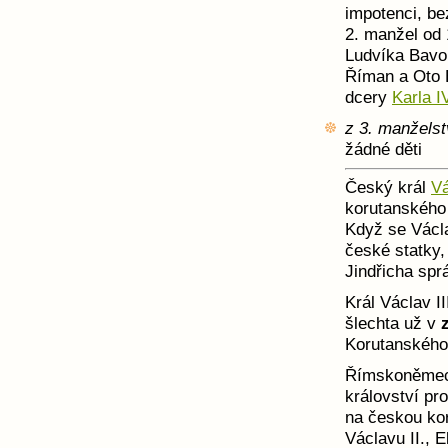
impotenci, be
2. manžel od 
Ludvíka Bavor
Říman a Oto 
dcery
Karla I
z 3. manželst
žádné děti
Český král
Vá
korutanského 
Když se Václa
české statky,
Jindřicha spr
Král Václav II
šlechta už v
Korutanského
Římskoněmeck
království pr
na českou ko
Václavu II., 